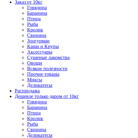
Заказ от 10кг
Говядина
Баранина
Птица
Рыба
Кролик
Свинина
Зоогурман
Каши и Крупы
Аксессуары
Сушеные лакомства
Овощи
Всякие полезности
Прочие товары
Миксы
Деликатесы
Распродажа
Дешевле только даром от 10кг
Говядина
Баранина
Птица
Кролик
Рыба
Свинина
Деликатесы