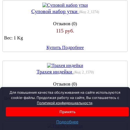
Суповой набор утки
(Код:
2_1274
)
Отзывов (0)
115 руб.
Вес:
1 Kg
Купить
Подробнее
Трахея индейки
(Код:
2_1570
)
Отзывов (0)
150 руб.
Для повышения качества обслуживания на сайте используются
cookie-файлы. Продолжая работу на сайте, Вы соглашаетесь с
Вес:
1 Kg
Политикой конфиденциальности
.
Купить
Подробнее
Принять
Подробнее