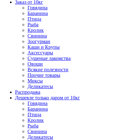
Заказ от 10кг
Говядина
Баранина
Птица
Рыба
Кролик
Свинина
Зоогурман
Каши и Крупы
Аксессуары
Сушеные лакомства
Овощи
Всякие полезности
Прочие товары
Миксы
Деликатесы
Распродажа
Дешевле только даром от 10кг
Говядина
Баранина
Птица
Кролик
Рыба
Свинина
Деликатесы