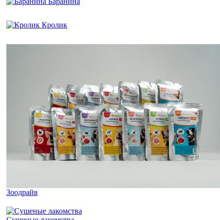
Баранина
Кролик
Зоодрайв
Сушеные лакомства