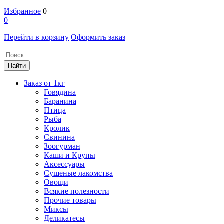
Избранное
0
0
Перейти в корзину
Оформить заказ
Заказ от 1кг
Говядина
Баранина
Птица
Рыба
Кролик
Свинина
Зоогурман
Каши и Крупы
Аксессуары
Сушеные лакомства
Овощи
Всякие полезности
Прочие товары
Миксы
Деликатесы