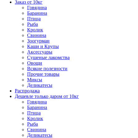
Заказ от 10кг
Говядина
Баранина
Птица
Рыба
Кролик
Свинина
Зоогурман
Каши и Крупы
Аксессуары
Сушеные лакомства
Овощи
Всякие полезности
Прочие товары
Миксы
Деликатесы
Распродажа
Дешевле только даром от 10кг
Говядина
Баранина
Птица
Кролик
Рыба
Свинина
Деликатесы