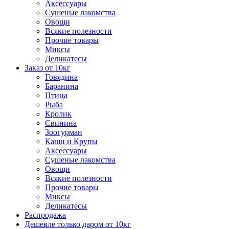
Аксессуары
Сушеные лакомства
Овощи
Всякие полезности
Прочие товары
Миксы
Деликатесы
Заказ от 10кг
Говядина
Баранина
Птица
Рыба
Кролик
Свинина
Зоогурман
Каши и Крупы
Аксессуары
Сушеные лакомства
Овощи
Всякие полезности
Прочие товары
Миксы
Деликатесы
Распродажа
Дешевле только даром от 10кг